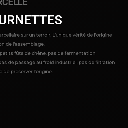
RCELLE
OURNETTES
cellaire sur un terroir. L’unique vérité de l’origine
ion de l’assemblage.
 petits fûts de chêne, pas de fermentation
as de passage au froid industriel, pas de filtration
 de préserver l’origine.