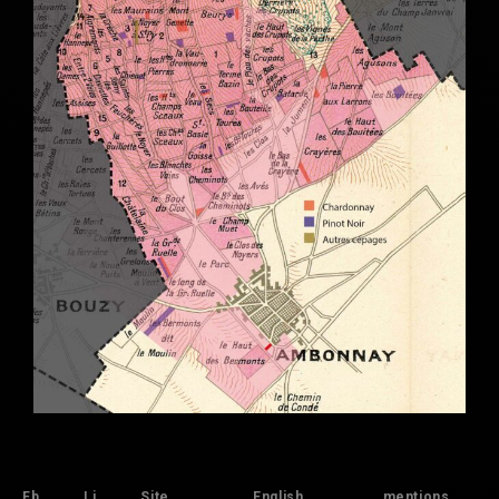
Fb
Li
Site
English
mentions